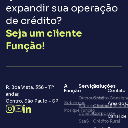
expandir sua operação
de crédito?
Seja um cliente
Função!
A
Serviços
Soluções
R. Boa Vista, 356 - 11º
Função
Contato
andar,
Outsourcing
Crédito Consign
Centro, São Paulo - SP
Sobre nós
Área do C
Suporte Técnico
Crédito Pessoal 
Por que Função
Consultoria
Corporate
Canal de
SaaS
Crédito Rural