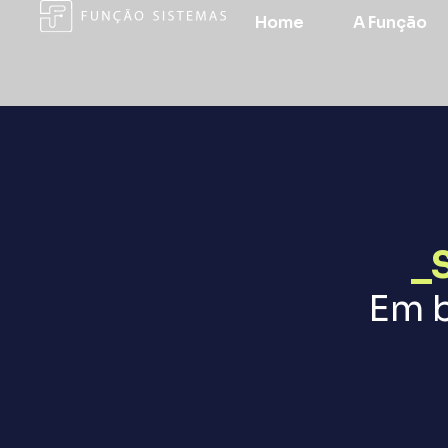
Home
A Função
_
Em b