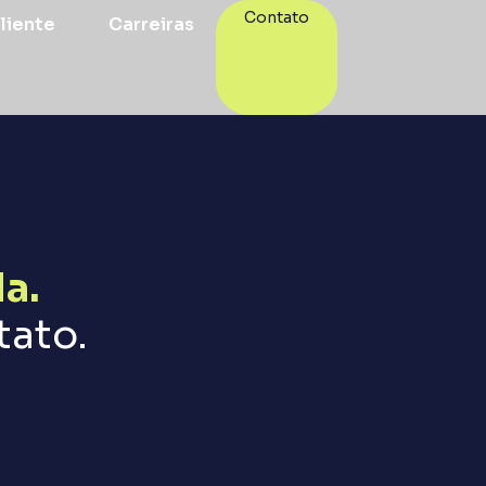
Contato
liente
Carreiras
a.
tato.