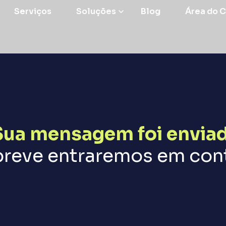
Serviços
Soluções
Blog
Área do C
Sua mensagem foi enviad
reve entraremos em con